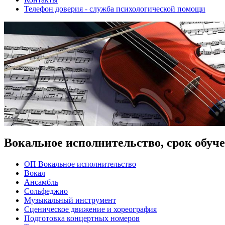
Телефон доверия - служба психологической помощи
Вокальное исполнительство, срок обуче
ОП Вокальное исполнительство
Вокал
Ансамбль
Сольфеджио
Музыкальный инструмент
Сценическое движение и хореография
Подготовка концертных номеров