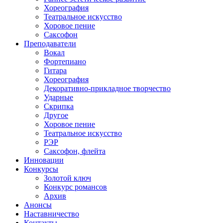
Хореография
Театральное искусство
Хоровое пение
Саксофон
Преподаватели
Вокал
Фортепиано
Гитара
Хореография
Декоративно-прикладное творчество
Ударные
Скрипка
Другое
Хоровое пение
Театральное искусство
РЭР
Саксофон, флейта
Инновации
Конкурсы
Золотой ключ
Конкурс романсов
Архив
Анонсы
Наставничество
Контакты