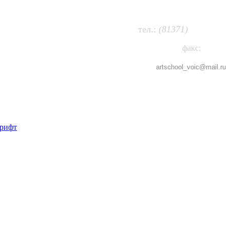
63-474
т
ел.:
(81371)
факс:
63-802
artschool_voic@
mail.ru