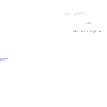
63-474
т
ел.:
(81371)
факс:
63-802
artschool_voic@
mail.ru