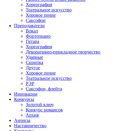
Хореография
Театральное искусство
Хоровое пение
Саксофон
Преподаватели
Вокал
Фортепиано
Гитара
Хореография
Декоративно-прикладное творчество
Ударные
Скрипка
Другое
Хоровое пение
Театральное искусство
РЭР
Саксофон, флейта
Инновации
Конкурсы
Золотой ключ
Конкурс романсов
Архив
Анонсы
Наставничество
Контакты