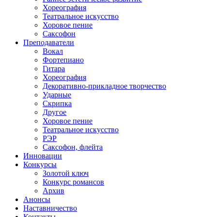
Хореография
Театральное искусство
Хоровое пение
Саксофон
Преподаватели
Вокал
Фортепиано
Гитара
Хореография
Декоративно-прикладное творчество
Ударные
Скрипка
Другое
Хоровое пение
Театральное искусство
РЭР
Саксофон, флейта
Инновации
Конкурсы
Золотой ключ
Конкурс романсов
Архив
Анонсы
Наставничество
Контакты