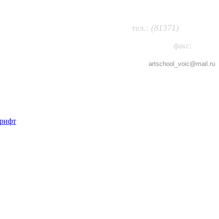
63-474
т
ел.:
(81371)
факс:
63-802
artschool_voic@
mail.ru